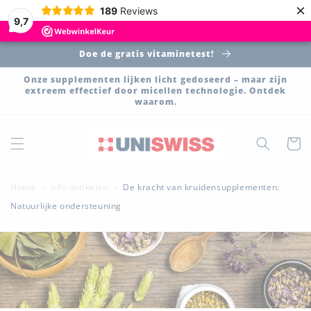
Meteen
×
189
Reviews
naar de
9,7
content
Doe de gratis vitaminetest!
Onze supplementen lijken licht gedoseerd – maar zijn
extreem effectief door micellen technologie. Ontdek
waarom.
Winkelwa
Home
Info-artikelen
De kracht van kruidensupplementen:
>
>
Natuurlijke ondersteuning