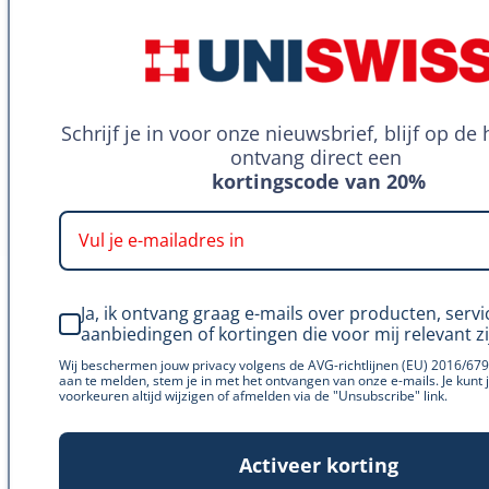
waardoor ze gemakkelijker in te nemen zijn dan
capsules of tabletten.
Conclusie over de kracht van
kruidensupplementen
Schrijf je in voor onze nieuwsbrief, blijf op de
ontvang direct een
Kruidensupplementen zoals Kurkuma, Boswellia
kortingscode van 20%
Serrata, Gember en Propolis bieden veelzijdige
toepassingen en worden gewaardeerd om hun unieke
eigenschappen. Door te kiezen voor wateroplosbare
varianten met micellentechnologie, kun je de opname
en effectiviteit van deze supplementen aanzienlijk
Ja, ik ontvang graag e-mails over producten, servi
aanbiedingen of kortingen die voor mij relevant zi
verbeteren. Of je nu op zoek bent naar ondersteuning
bij het bevorderen van je algehele welzijn of het
Wij beschermen jouw privacy volgens de AVG-richtlijnen (EU) 2016/679
aan te melden, stem je in met het ontvangen van onze e-mails. Je kunt 
aanvullen van je gezonde levensstijl, wateroplosbare
voorkeuren altijd wijzigen of afmelden via de "Unsubscribe" link.
kruidensupplementen met micellentechnologie zijn een
uitstekende keuze.
Activeer korting