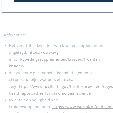
→
Bekijk onze wateroplosbare kruidensupplementen
Referenties:
Het verschil in kwaliteit van kruidensupplementen
uitgelegd.
https://www.ivg-
info.nl/voedingssupplementen/kruiden/kwaliteit-
kruiden/
Aanvullende gezondheidsbenaderingen voor
chronische pijn: wat de wetenschap
zegt.
https://www.nccih.nih.gov/health/providers/dige
health-approaches-for-chronic-pain-science
Kwaliteit en veiligheid van
kruidensupplementen.
https://www.wur.nl/nl/onderzo