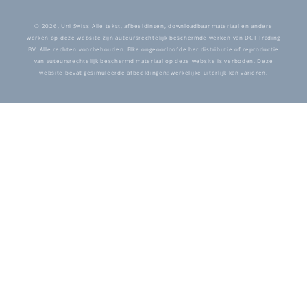
Betaalmethoden
© 2026,
Uni Swiss
Alle tekst, afbeeldingen, downloadbaar materiaal en andere
werken op deze website zijn auteursrechtelijk beschermde werken van DCT Trading
BV. Alle rechten voorbehouden. Elke ongeoorloofde her distributie of reproductie
van auteursrechtelijk beschermd materiaal op deze website is verboden. Deze
website bevat gesimuleerde afbeeldingen; werkelijke uiterlijk kan variëren.