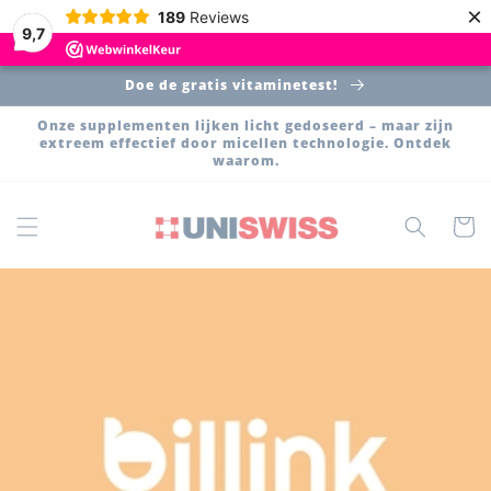
Meteen
×
189
Reviews
naar de
9,7
content
Doe de gratis vitaminetest!
Onze supplementen lijken licht gedoseerd – maar zijn
extreem effectief door micellen technologie. Ontdek
waarom.
Winkelwa