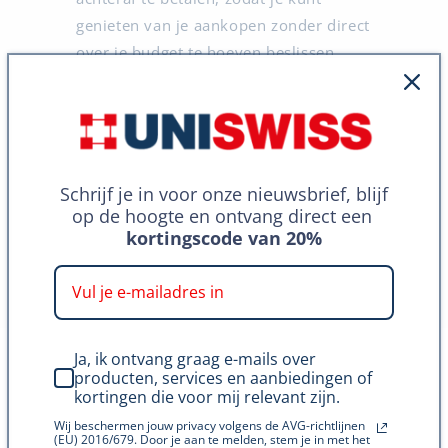
genieten van je aankopen zonder direct
over je budget te hoeven beslissen.
Heb je vragen over je betaling? Klik
dan op de onderstaande knop om
direct contact op te nemen met
Billink. Zij zijn verantwoordelijk
Schrijf je in voor onze nieuwsbrief, blijf
voor de afhandeling van je betaling
op de hoogte en ontvang direct een
en staan klaar om je verder te
kortingscode van 20%
assisteren.
Contact
Ja, ik ontvang graag e-mails over
producten, services en aanbiedingen of
kortingen die voor mij relevant zijn.
Wij beschermen jouw privacy volgens de AVG-richtlijnen
(EU) 2016/679. Door je aan te melden, stem je in met het