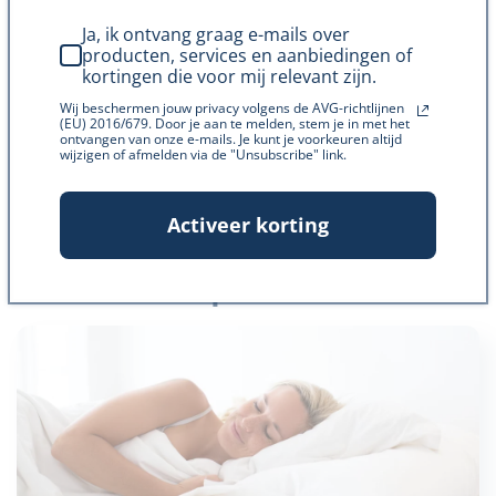
te winnen bij gezondheidsdeskundigen, kun je ervoor
zorgen dat je op een veilige en effectieve manier
Ja, ik ontvang graag e-mails over
producten, services en aanbiedingen of
gebruik maakt van deze hulpmiddelen om je slaap te
kortingen die voor mij relevant zijn.
verbeteren.
Wij beschermen jouw privacy volgens de AVG-richtlijnen
(EU) 2016/679. Door je aan te melden, stem je in met het
ontvangen van onze e-mails. Je kunt je voorkeuren altijd
wijzigen of afmelden via de "Unsubscribe" link.
Activeer korting
Een gezonde levensstijl in
combinatie met supplementen voor
een betere slaap