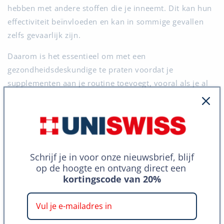
hebben met andere stoffen die je inneemt. Dit kan hun
effectiviteit beïnvloeden en kan in sommige gevallen
zelfs gevaarlijk zijn.
Daarom is het essentieel om met een
gezondheidsdeskundige te praten voordat je
supplementen aan je routine toevoegt, vooral als je al
andere medicijnen gebruikt. Zij kunnen je helpen
begrijpen hoe supplementen kunnen interageren met je
huidige medicijnen en of er aanpassingen aan je routine
nodig zijn om de veiligheid en effectiviteit van de
supplementen te maximaliseren.
Schrijf je in voor onze nieuwsbrief, blijf
op de hoogte en ontvang direct een
Het is duidelijk dat het nemen van
kortingscode van 20%
voorzorgsmaatregelen essentieel is bij het overwegen
van slaapsupplementen. Door op de hoogte te zijn van
mogelijke bijwerkingen en interacties, en door advies in