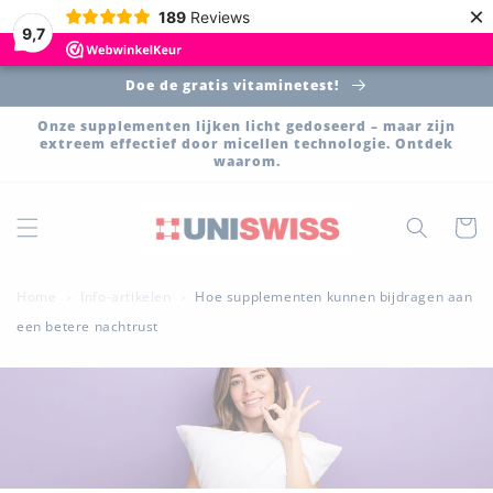
Meteen
×
189
Reviews
naar de
9,7
content
Doe de gratis vitaminetest!
Onze supplementen lijken licht gedoseerd – maar zijn
extreem effectief door micellen technologie. Ontdek
waarom.
Winkelwa
Home
Info-artikelen
Hoe supplementen kunnen bijdragen aan
>
>
een betere nachtrust