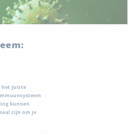
teem:
het juiste
et immuunsysteem
king kunnen
aal zijn om je