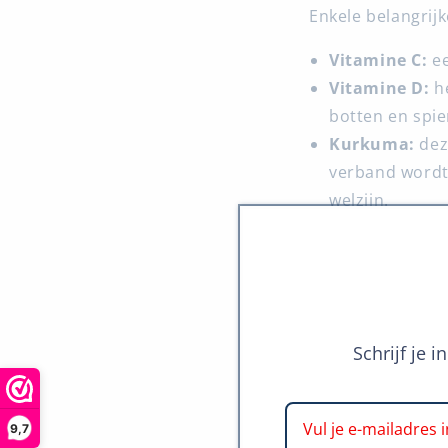
Enkele belangrijk
Vitamine C:
ee
Vitamine D:
he
botten en spie
Kurkuma:
dez
verband wordt
welzijn.
Co-enzym Q10
immuunsysteem 
Wateroplo
Schrijf je 
9,7