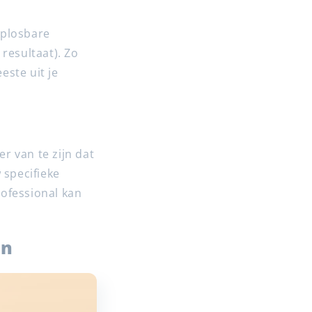
oplosbare
resultaat). Zo
este uit je
r van te zijn dat
 specifieke
rofessional kan
en