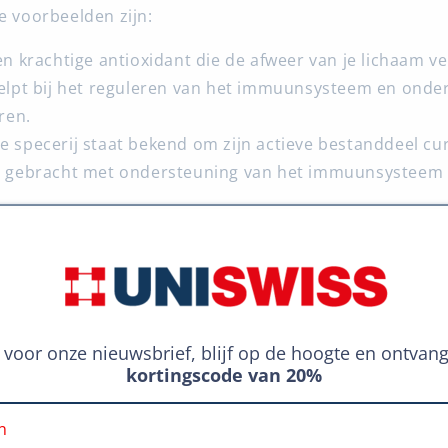
e voorbeelden zijn:
n krachtige antioxidant die de afweer van je lichaam ve
lpt bij het reguleren van het immuunsysteem en onde
ren.
e specerij staat bekend om zijn actieve bestanddeel cu
 gebracht met ondersteuning van het immuunsysteem 
:
een antioxidant die cellen beschermt tegen schade en
helpt bij het bestrijden van ziekteverwekkers.
sbare supplementen: een slimme
in voor onze nieuwsbrief, blijf op de hoogte en ontvan
kortingscode van 20%