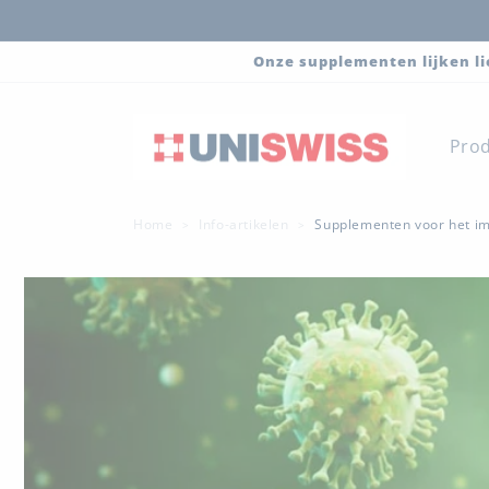
Meteen
naar de
content
Onze supplementen lijken li
Pro
Home
Info-artikelen
Supplementen voor het i
>
>