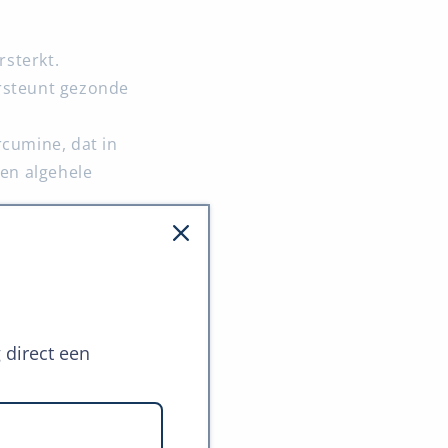
rsterkt.
rsteunt gezonde
rcumine, dat in
en algehele
 het
 keuze
g direct een