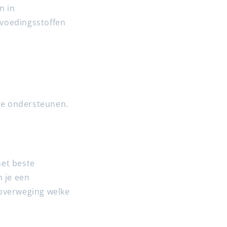
n in
 voedingsstoffen
te ondersteunen.
het beste
n je een
 overweging welke