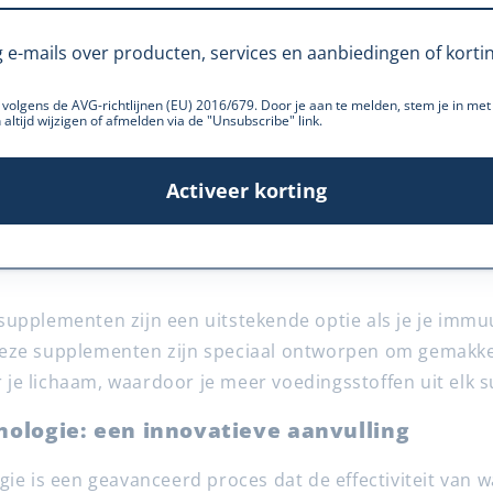
g e-mails over producten, services en aanbiedingen of korti
volgens de AVG-richtlijnen (EU) 2016/679. Door je aan te melden, stem je in me
 altijd wijzigen of afmelden via de "Unsubscribe" link.
Activeer korting
upplementen zijn een uitstekende optie als je je immu
eze supplementen zijn speciaal ontworpen om gemakkel
e lichaam, waardoor je meer voedingsstoffen uit elk s
nologie: een innovatieve aanvulling
gie is een geavanceerd proces dat de effectiviteit van 