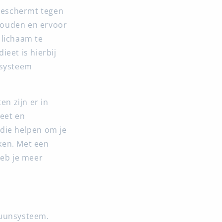
beschermt tegen
houden en ervoor
e lichaam te
eet is hierbij
nsysteem
n zijn er in
ieet en
 die helpen om je
ken. Met een
eb je meer
muunsysteem.