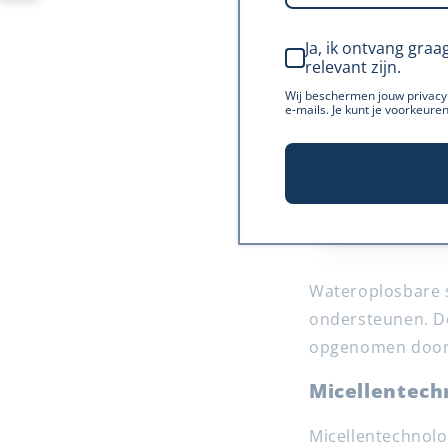
Ja, ik ontvang graa
relevant zijn.
Wij beschermen jouw privacy 
e-mails. Je kunt je voorkeuren
Wateroplosbare s
ondersteunen. D
opgenomen door j
Micellentech
Micellentechnolo