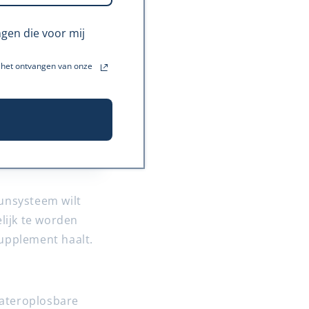
ngen die voor mij
t het ontvangen van onze
unsysteem wilt
ijk te worden
upplement haalt.
wateroplosbare