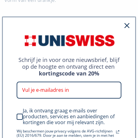
Conclusie over wateroplosbare
Kurkuma
Schrijf je in voor onze nieuwsbrief, blijf
Wateroplosbare kurkuma is een nieuwe trend in
op de hoogte en ontvang direct een
voedingssupplementen en biedt vele voordelen ten
kortingscode van 20%
opzichte van kurkuma poeder. Het wordt sneller en
beter opgenomen door het lichaam, is minder snel
afgebroken in het maag-darmkanaal en kan gemakkelijk
worden ingenomen in de vorm van een drankje. Als je
Ja, ik ontvang graag e-mails over
op zoek bent naar een effectieve manier om te
producten, services en aanbiedingen of
profiteren van de voordelen van kurkuma, dan is
kortingen die voor mij relevant zijn.
wateroplosbare kurkuma zeker het overwegen waard.
Wij beschermen jouw privacy volgens de AVG-richtlijnen
Bezoek onze webshop voor het bestellen van
(EU) 2016/679. Door je aan te melden, stem je in met het