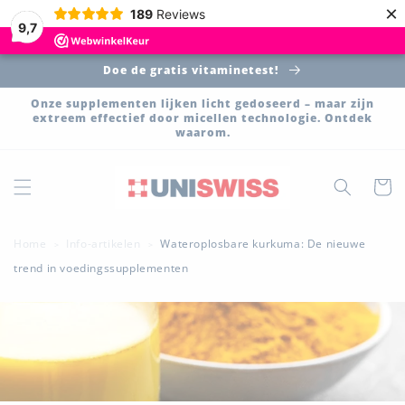
Meteen
×
189
Reviews
naar de
9,7
content
Doe de gratis vitaminetest!
Onze supplementen lijken licht gedoseerd – maar zijn
extreem effectief door micellen technologie. Ontdek
waarom.
Winkelwa
Home
Info-artikelen
Wateroplosbare kurkuma: De nieuwe
>
>
trend in voedingssupplementen