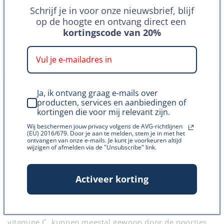
en moeten helemaal naar onze bloedbaan reizen. Om
Schrijf je in voor onze nieuwsbrief, blijf
daar te komen, moeten ze uiteindelijk door de muren
op de hoogte en ontvang direct een
kortingscode van 20%
van onze darmcellen dringen.
Deze cellen, die we ook wel darmcellen noemen,
hebben een soort poortjes die alleen bepaalde dingen
doorlaten. Deze poortjes laten de vitamines door, zodat
Ja, ik ontvang graag e-mails over
ze van onze darmen naar onze bloedbaan kunnen
producten, services en aanbiedingen of
reizen.
kortingen die voor mij relevant zijn.
Wij beschermen jouw privacy volgens de AVG-richtlijnen
Hoe komen de vitamines door de
(EU) 2016/679. Door je aan te melden, stem je in met het
poortjes?
ontvangen van onze e-mails. Je kunt je voorkeuren altijd
wijzigen of afmelden via de "Unsubscribe" link.
De poortjes in de darmcellen werken op verschillende
manieren, afhankelijk van het soort vitamine die de
Activeer korting
poortjes wil passeren.
Wateroplosbare vitamines, zoals de B-vitamines en
vitamine C, kunnen meestal gewoon door de poortjes