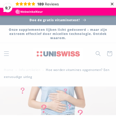
Meteen
×
189
Reviews
naar de
9,7
content
Doe de gratis vitaminetest!
Onze supplementen lijken licht gedoseerd – maar zijn
extreem effectief door micellen technologie. Ontdek
waarom.
Winkelwa
Home
Info-artikelen
Hoe worden vitamines opgenomen? Een
>
>
eenvoudige uitleg