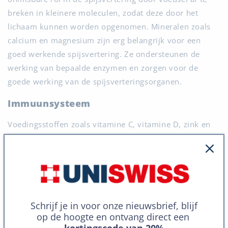
breken in kleinere moleculen, zodat deze door het
lichaam kunnen worden opgenomen. Mineralen zoals
calcium en magnesium zijn erg belangrijk voor een
goed werkende spijsvertering. Ze ondersteunen de
werking van bepaalde enzymen en zorgen voor de
goede werking van de spijsverteringsorganen.
Immuunsysteem
Voedingsstoffen zoals vitamine C, vitamine D, zink en
eiwitten zijn
essentieel voor het onderhouden van een
sterk en goed werkend immuunsysteem
. Deze
voedingsstoffen ondersteunen de productie van witte
bloedcellen en antilichamen. Witte bloedcellen en
antilichamen zijn nodig om het lichaam te beschermen
Schrijf je in voor onze nieuwsbrief, blijf
tegen ziekteverwekkers en zorgen ervoor dat restjes
op de hoogte en ontvang direct een
van dode cellen en schadelijke stoffen in je lichaam
kortingscode van 20%