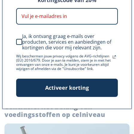
worden opgeruimd.
Energieproductie
We hebben het al eerder vermeld, maar glucose is de
Ja, ik ontvang graag e-mails over
belangrijkste energiebron voor de meeste cellen.
producten, services en aanbiedingen of
Glucose is een vorm van suiker. Vetten kunnen ook
kortingen die voor mij relevant zijn.
worden gebruikt voor energie. Dit gebeurt vooral
Wij beschermen jouw privacy volgens de AVG-richtlijnen
(EU) 2016/679. Door je aan te melden, stem je in met het
tijdens periodes van vasten of tijdens zware
ontvangen van onze e-mails. Je kunt je voorkeuren altijd
wijzigen of afmelden via de "Unsubscribe" link.
lichamelijke inspanning of sporten. B-vitaminen spelen
een belangrijke rol in de stofwisseling van zowel
glucose als vetten. Ze helpen om energie vrij te maken
Activeer korting
uit deze voedingsstoffen.
Conclusie: Het belang van
voedingsstoffen op celniveau