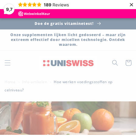
Meteen
×
189
Reviews
naar de
9,7
content
Doe de gratis vitaminetest!
Onze supplementen lijken licht gedoseerd – maar zijn
extreem effectief door micellen technologie. Ontdek
waarom.
Winkelwa
Home
Info-artikelen
Hoe werken voedingsstoffen op
>
>
celniveau?