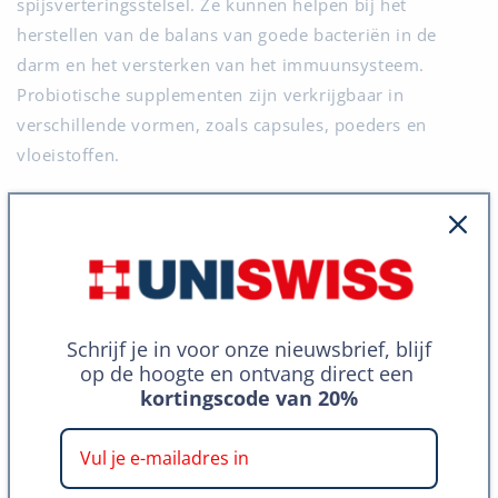
spijsverteringsstelsel. Ze kunnen helpen bij het
herstellen van de balans van goede bacteriën in de
darm en het versterken van het immuunsysteem.
Probiotische supplementen zijn verkrijgbaar in
verschillende vormen, zoals capsules, poeders en
vloeistoffen.
Antioxidanten
Antioxidanten zijn stoffen die vrije radicalen in het
lichaam neutraliseren en zo helpen om cellen te
beschermen tegen schade en ontstekingen. Antioxidant-
supplementen omvatten vitamine C, vitamine E,
Schrijf je in voor onze nieuwsbrief, blijf
bètacaroteen en selenium. Ze kunnen nuttig zijn voor
op de hoogte en ontvang direct een
kortingscode van 20%
mensen die hun inname van antioxidanten willen
verhogen om de algehele gezondheid en het welzijn te
bevorderen.