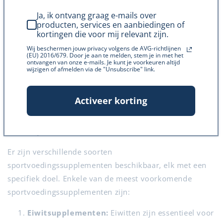
Sportvoedingssupplementen
Ja, ik ontvang graag e-mails over
Sportvoedingssupplementen zijn speciaal ontwikkeld
producten, services en aanbiedingen of
kortingen die voor mij relevant zijn.
om atletische prestaties, uithoudingsvermogen en
Wij beschermen jouw privacy volgens de AVG-richtlijnen
herstel te ondersteunen door het lichaam te voorzien
(EU) 2016/679. Door je aan te melden, stem je in met het
ontvangen van onze e-mails. Je kunt je voorkeuren altijd
van de benodigde voedingsstoffen en energie
. Deze
wijzigen of afmelden via de "Unsubscribe" link.
supplementen kunnen een waardevolle aanvulling zijn
op de voeding van sporters en actieve individuen die
Activeer korting
hun fysieke prestaties willen verbeteren, sneller willen
herstellen na inspanning en hun algemene gezondheid
en welzijn willen bevorderen.
Er zijn verschillende soorten
sportvoedingssupplementen beschikbaar, elk met een
specifiek doel. Enkele van de meest voorkomende
sportvoedingssupplementen zijn:
Eiwitsupplementen:
Eiwitten zijn essentieel voor