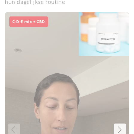
hun dagelijkse routine
C-D-E mix + CBD