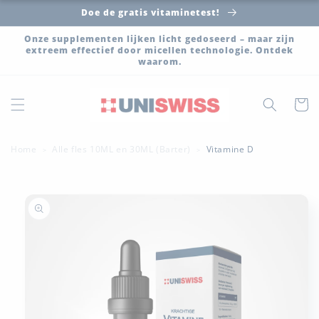
Meteen
Doe de gratis vitaminetest!
naar de
content
Onze supplementen lijken licht gedoseerd – maar zijn
extreem effectief door micellen technologie. Ontdek
waarom.
Winkelwa
Home
Alle fles 10ML en 30ML (Barter)
Vitamine D
>
>
a direct naar
roductinformatie