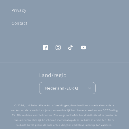
Privacy
Contact
Facebook
Instagram
TikTok
YouTube
Land/regio
Nederland (EUR €)
Betaalmethoden
© 2026,
Uni Swiss
Alle tekst, afbeeldingen, downloadbaar materiaal en andere
werken op deze website zijn auteursrechtelijk beschermde werken van DCT Trading
BV. Alle rechten voorbehouden. Elke ongeoorloofde her distributie of reproductie
van auteursrechtelijk beschermd materiaal op deze website is verboden. Deze
website bevat gesimuleerde afbeeldingen; werkelijke uiterlijk kan variëren.