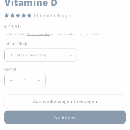
Vitamine D
14 beoordelingen
Normale
€24,90
prijs
Inclusief btw.
Verzendkosten
worden berekend bij de checkout.
Inhoud flesje
Aantal
Aantal
Aantal
verlagen
verhogen
voor
voor
Aan winkelwagen toevoegen
Vitamine
Vitamine
D
D
Nu kopen