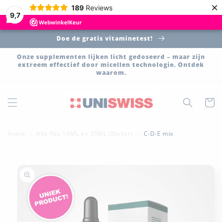
Meteen
×
189
Reviews
naar de
9,7
content
Doe de gratis vitaminetest!
Onze supplementen lijken licht gedoseerd – maar zijn
extreem effectief door micellen technologie. Ontdek
waarom.
Winkelwa
Home
Alle fles 10ML en 30ML (Barter)
C-D-E mix
>
>
a direct naar
roductinformatie