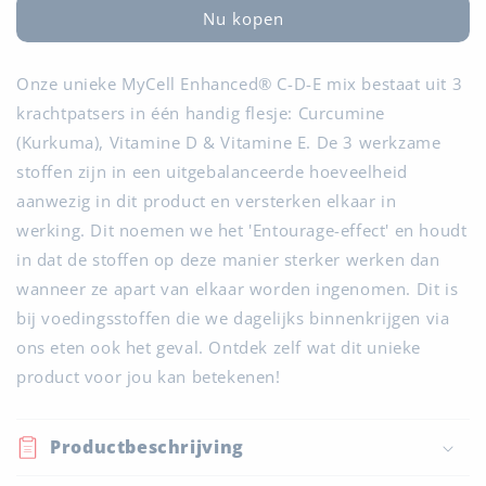
E
E
Nu kopen
mix
mix
Onze unieke MyCell Enhanced® C-D-E mix bestaat uit 3
krachtpatsers in één handig flesje: Curcumine
(Kurkuma), Vitamine D & Vitamine E.
De 3 werkzame
stoffen zijn in een uitgebalanceerde hoeveelheid
aanwezig in dit product en versterken elkaar in
werking. Dit noemen we het 'Entourage-effect' en houdt
in dat de stoffen op deze manier sterker werken dan
wanneer ze apart van elkaar worden ingenomen. Dit is
bij voedingsstoffen die we dagelijks binnenkrijgen via
ons eten ook het geval.
Ontdek zelf wat dit unieke
product voor jou kan betekenen!
Productbeschrijving