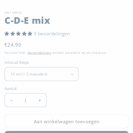
UNI SWISS
C-D-E mix
9 beoordelingen
Normale
€24,90
prijs
Inclusief btw.
Verzendkosten
worden berekend bij de checkout.
Inhoud flesje
Aantal
Aantal
Aantal
verlagen
verhogen
voor
voor
Aan winkelwagen toevoegen
C-
C-
D-
D-