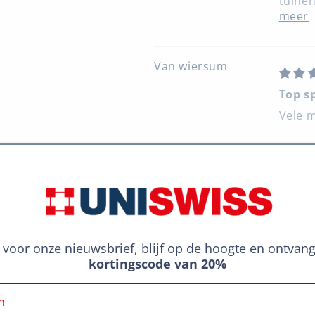
tuinen
meer
Van wiersum
Top s
Vele m
Vera
Erg g
Erg go
drinke
meer
in voor onze nieuwsbrief, blijf op de hoogte en ontvan
kortingscode van 20%
van Oord