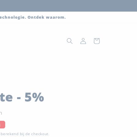
 technologie. Ontdek waarom.
Inloggen
Winkelwagen
te - 5%
n
s
g
berekend bij de checkout.