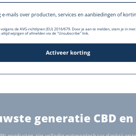
Pretti
Ik sla
g e-mails over producten, services en aanbiedingen of korti
cbd
volgens de AVG-richtlijnen (EU) 2016/679. Door je aan te melden, stem je in me
 altijd wijzigen of afmelden via de "Unsubscribe" link.
Activeer korting
uwste generatie CBD en
BN-producten zijn volledig wateroplosbaar dankzij onz