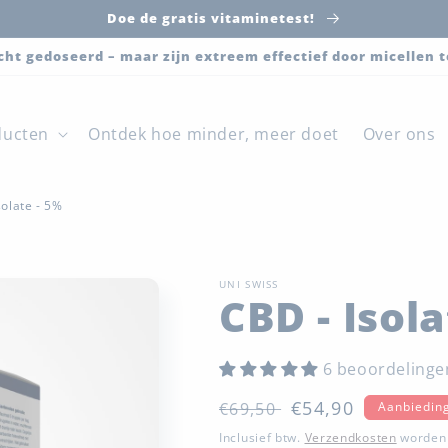
Doe de gratis vitaminetest!
cht gedoseerd – maar zijn extreem effectief door micellen
ducten
Ontdek hoe minder, meer doet
Over ons
solate - 5%
UNI SWISS
CBD - Isola
6 beoordelinge
Normale
Aanbiedingsprij
€54,90
€69,50
Aanbiedin
prijs
Inclusief btw.
Verzendkosten
worden 