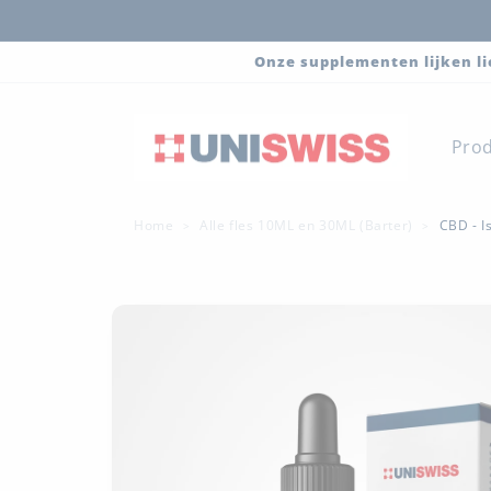
Meteen
naar de
content
Onze supplementen lijken li
Pro
Home
Alle fles 10ML en 30ML (Barter)
CBD - I
>
>
Ga direct naar
productinformatie