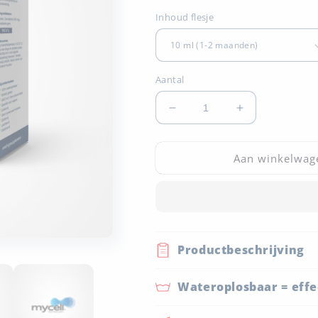
Inhoud flesje
Aantal
Aantal
Aantal
verlagen
verhogen
voor
voor
Aan winkelwag
CBD
CBD
-
-
Isolate
Isolate
-
-
5%
5%
Productbeschrijving
Wateroplosbaar = effe