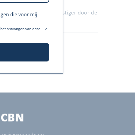
g middeltje
ap beter en voel me wat rustiger door de
ngen die voor mij
t het ontvangen van onze
Meer laden
 CBN
e prijswinnende en