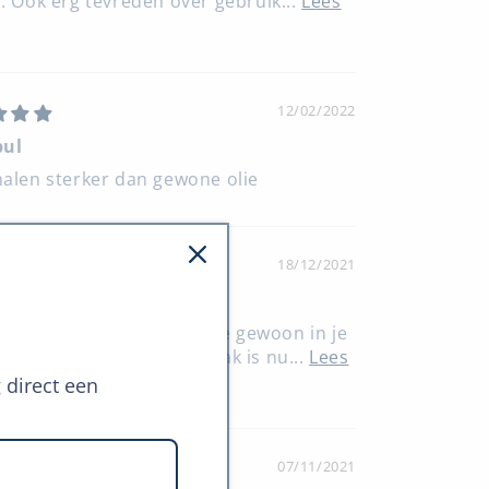
. Ook erg tevreden over gebruik...
Lees
12/02/2022
pul
alen sterker dan gewone olie
18/12/2021
oed
ede c b d. Beter ook dat je gewoon in je
n kan druppelen. De smaak is nu...
Lees
g direct een
07/11/2021