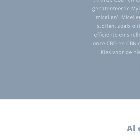
gepatenteerde MyC
'micellen'. Micel
stoffen, zoals o
efficiënte en snel
onze CBD en CBN e
Kies voor de n
Al