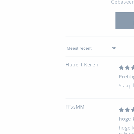
Gebaseer
Sort by
Hubert Kereh
Prett
Slaap 
FFssMM
hoge 
hoge k