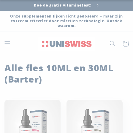
Meteen
Doe de gratis vitaminetest!
naar de
content
Onze supplementen lijken licht gedoseerd – maar zijn
extreem effectief door micellen technologie. Ontdek
waarom.
Winkelwa
C
Alle fles 10ML en 30ML
o
(Barter)
l
l
e
c