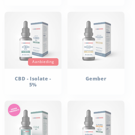
Aanbieding
CBD - Isolate -
Gember
5%