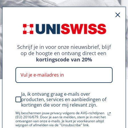
Schrijf je in voor onze nieuwsbrief, blijf
op de hoogte en ontvang direct een
kortingscode van 20%
Doe de gratis
Ja, ik ontvang graag e-mails over
producten, services en aanbiedingen of
kortingen die voor mij relevant zijn.
vitaminetest
Wij beschermen jouw privacy volgens de AVG-richtlijnen
(EU) 2016/679. Door je aan te melden, stem je in met het
ontvangen van onze e-mails. Je kunt je voorkeuren altijd
Ontdek in een minuutje welke supplementen
wijzigen of afmelden via de "Unsubscribe" link.