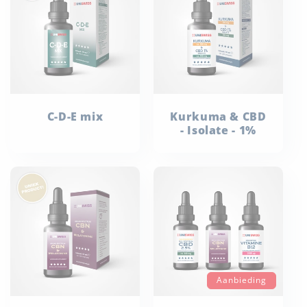
C-D-E mix
Kurkuma & CBD
- Isolate - 1%
Aanbieding