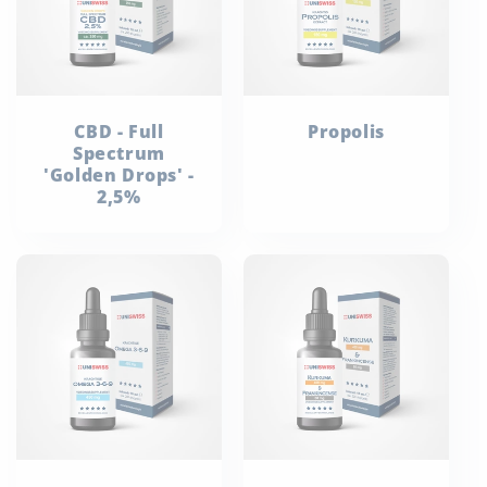
CBD - Full
Propolis
Spectrum
'Golden Drops' -
2,5%