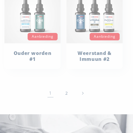
Aanbieding
Aanbieding
Ouder worden
Weerstand &
#1
Immuun #2
1
2