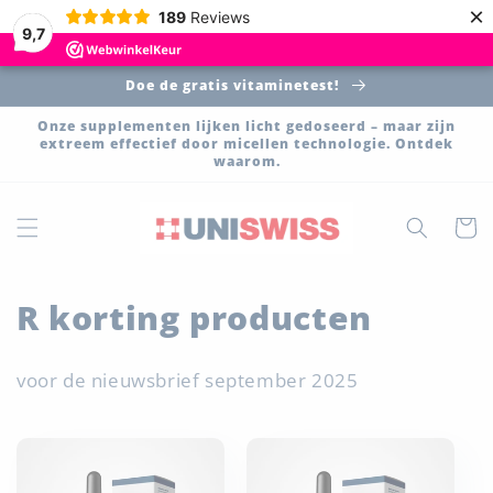
Meteen
×
189
Reviews
naar de
9,7
content
Doe de gratis vitaminetest!
Onze supplementen lijken licht gedoseerd – maar zijn
extreem effectief door micellen technologie. Ontdek
waarom.
Winkelwa
C
R korting producten
o
voor de nieuwsbrief september 2025
l
l
e