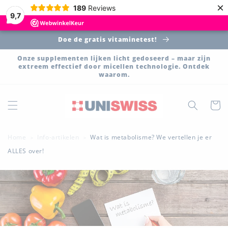
Meteen
×
189
Reviews
naar de
9,7
content
Doe de gratis vitaminetest!
Onze supplementen lijken licht gedoseerd – maar zijn
extreem effectief door micellen technologie. Ontdek
waarom.
Winkelwa
Home
Info-artikelen
Wat is metabolisme? We vertellen je er
>
>
ALLES over!