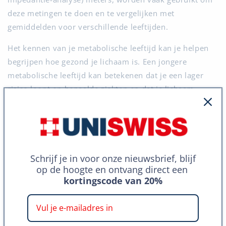
deze metingen te doen en te vergelijken met
gemiddelden voor verschillende leeftijden.
Het kennen van je metabolische leeftijd kan je helpen
begrijpen hoe gezond je lichaam is. Een jongere
metabolische leeftijd kan betekenen dat je een lager
risico loopt op bepaalde ziekten en dat je lichaam
efficiënt werkt. Een oudere metabolische leeftijd kan
een teken zijn dat je misschien veranderingen in je
dieet of levensstijl moet aanbrengen. Daarom hoor je
vaak dat bepaalde
supplementen voor ouderen
worden
aangeraden om de metabolische leeftijd te
Schrijf je in voor onze nieuwsbrief, blijf
op de hoogte en ontvang direct een
beïnvloeden.
kortingscode van 20%
Metabolische leeftijd is slechts één manier om naar je
gezondheid te kijken. Gebruik het als een hulpmiddel
om meer te leren over je welzijn, maar niet als de enige