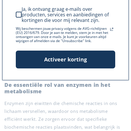
manier om je gezondheid te beoordelen.
Een gezonde
Ja, ik ontvang graag e-mails over
levensstijl
bestaat uit een mix van goed eten,
producten, services en aanbiedingen of
regelmatig bewegen, zorgen voor je mentale
kortingen die voor mij relevant zijn.
gezondheid en regelmatige doktersbezoeken.
Wij beschermen jouw privacy volgens de AVG-richtlijnen
(EU) 2016/679. Door je aan te melden, stem je in met het
ontvangen van onze e-mails. Je kunt je voorkeuren altijd
wijzigen of afmelden via de "Unsubscribe" link.
Activeer korting
De werking van metabolisme en de
rol van voeding
De essentiële rol van enzymen in het
metabolisme
Enzymen zijn eiwitten die chemische reacties in ons
lichaam versnellen, waardoor ons metabolisme
efficiënt werkt. Ze zorgen ervoor dat specifieke
biochemische reacties plaatsvinden, wat belangrijk is