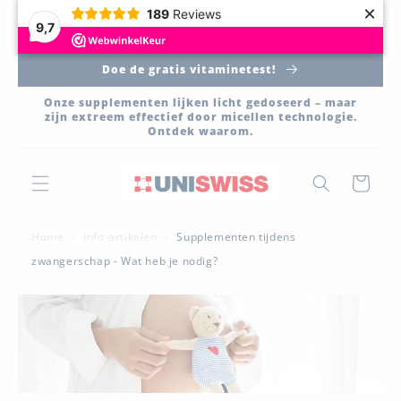
×
189
Reviews
Meteen
9,7
naar de
content
Doe de gratis vitaminetest!
Onze supplementen lijken licht gedoseerd – maar
zijn extreem effectief door micellen technologie.
Ontdek waarom.
Winkelwage
Home
Info-artikelen
Supplementen tijdens
>
>
zwangerschap - Wat heb je nodig?