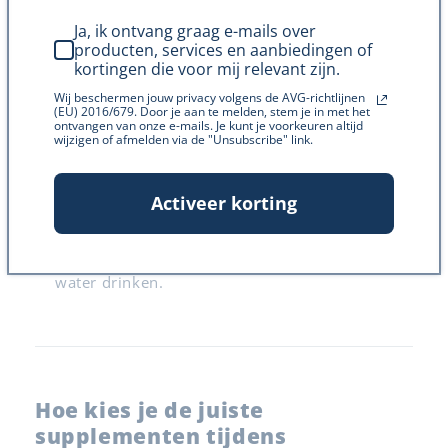
vitamine D en Omega 3 belangrijk voor jou en je
Ja, ik ontvang graag e-mails over
baby.
producten, services en aanbiedingen of
kortingen die voor mij relevant zijn.
Overzicht:
Wij beschermen jouw privacy volgens de AVG-richtlijnen
(EU) 2016/679. Door je aan te melden, stem je in met het
Doel:
Herstel en ondersteuning van
ontvangen van onze e-mails. Je kunt je voorkeuren altijd
wijzigen of afmelden via de "Unsubscribe" link.
borstvoeding.
Supplementen:
Foliumzuur / Vitamine D /
Activeer korting
Omega 3
Gezondheid:
Focus op herstel, eet
voedingsrijke maaltijden en blijf voldoende
water drinken.
Hoe kies je de juiste
supplementen tijdens